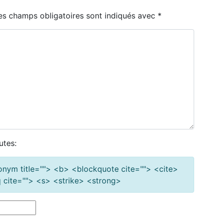
es champs obligatoires sont indiqués avec
*
utes:
cronym title=""> <b> <blockquote cite=""> <cite>
cite=""> <s> <strike> <strong>