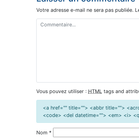
l’article
Votre adresse e-mail ne sera pas publiée.
L
Vous pouvez utiliser :
HTML
tags and attrib
<a href="" title=""> <abbr title=""> <a
<code> <del datetime=""> <em> <i> <q 
Nom
*