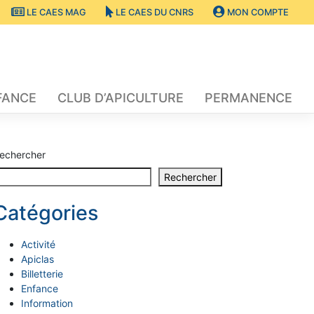
LE CAES MAG
LE CAES DU CNRS
MON COMPTE
FANCE
CLUB D’APICULTURE
PERMANENCE
echercher
Rechercher
Catégories
Activité
Apiclas
Billetterie
Enfance
Information