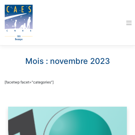
Skip
to
content
Mois :
novembre 2023
[facetwp facet="categories"]