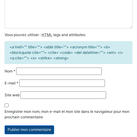
Vous pouvez utiliser :
HTML
tags and attributes:
<a href="" title=""> <abbr title=""> <acronym title=""> <b>
<blockquote cite=""> <cite> <code> <del datetime=""> <em> <i>
<q cite=""> <s> <strike> <strong>
Nom
*
E-mail
*
Site web
Enregistrer mon nom, mon e-mail et mon site dans le navigateur pour mon
prochain commentaire.