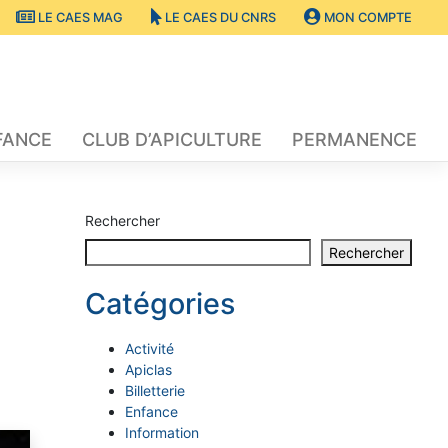
LE CAES MAG
LE CAES DU CNRS
MON COMPTE
FANCE
CLUB D’APICULTURE
PERMANENCE
Rechercher
Rechercher
Catégories
Activité
Apiclas
Billetterie
Enfance
Information