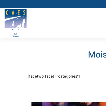
Skip
to
content
Mois
[facetwp facet="categories"]