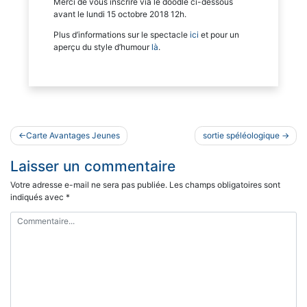
Merci de vous inscrire via le doodle ci-dessous
avant le lundi 15 octobre 2018 12h.
Plus d’informations sur le spectacle
ici
et pour un
aperçu du style d’humour
là
.
Navigation
Carte Avantages Jeunes
sortie spéléologique
de
Laisser un commentaire
l’article
Votre adresse e-mail ne sera pas publiée.
Les champs obligatoires sont
indiqués avec
*