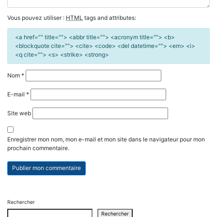
Vous pouvez utiliser :
HTML
tags and attributes:
<a href="" title=""> <abbr title=""> <acronym title=""> <b>
<blockquote cite=""> <cite> <code> <del datetime=""> <em> <i>
<q cite=""> <s> <strike> <strong>
Nom
*
E-mail
*
Site web
Enregistrer mon nom, mon e-mail et mon site dans le navigateur pour mon
prochain commentaire.
Rechercher
Rechercher