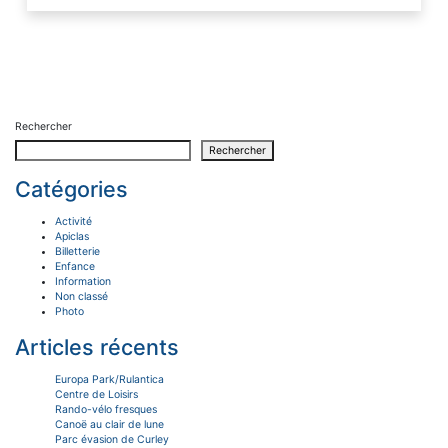
Rechercher
Rechercher
Catégories
Activité
Apiclas
Billetterie
Enfance
Information
Non classé
Photo
Articles récents
Europa Park/Rulantica
Centre de Loisirs
Rando-vélo fresques
Canoë au clair de lune
Parc évasion de Curley