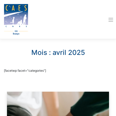
Skip
to
content
Mois :
avril 2025
[facetwp facet="categories"]