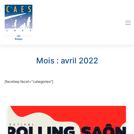
Skip
to
content
Mois :
avril 2022
[facetwp facet="categories"]