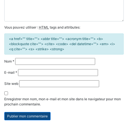
Vous pouvez utiliser :
HTML
tags and attributes:
<a href="" title=""> <abbr title=""> <acronym title=""> <b>
<blockquote cite=""> <cite> <code> <del datetime=""> <em> <i>
<q cite=""> <s> <strike> <strong>
Nom
*
E-mail
*
Site web
Enregistrer mon nom, mon e-mail et mon site dans le navigateur pour mon
prochain commentaire.