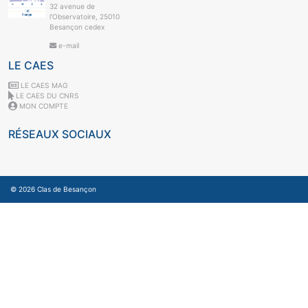
32 avenue de
l'Observatoire, 25010
Besançon cedex
e-mail
LE CAES
LE CAES MAG
LE CAES DU CNRS
MON COMPTE
RÉSEAUX SOCIAUX
© 2026
Clas de Besançon