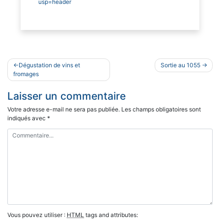
usp=header
Navigation
Dégustation de vins et
Sortie au 1055
de
fromages
l’article
Laisser un commentaire
Votre adresse e-mail ne sera pas publiée.
Les champs obligatoires sont
indiqués avec
*
Vous pouvez utiliser :
HTML
tags and attributes: