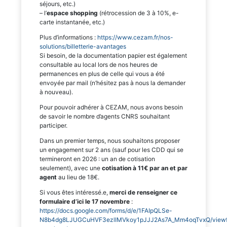
séjours, etc.)
– l’
espace shopping
(rétrocession de 3 à 10%, e-
carte instantanée, etc.)
Plus d’informations :
https://www.cezam.fr/nos-
solutions/billetterie-avantages
Si besoin, de la documentation papier est également
consultable au local lors de nos heures de
permanences en plus de celle qui vous a été
envoyée par mail (n’hésitez pas à nous la demander
à nouveau).
Pour pouvoir adhérer à CEZAM, nous avons besoin
de savoir le nombre d’agents CNRS souhaitant
participer.
Dans un premier temps, nous souhaitons proposer
un engagement sur 2 ans (sauf pour les CDD qui se
termineront en 2026 : un an de cotisation
seulement), avec une
cotisation à 11€ par an et par
agent
au lieu de 18€.
Si vous êtes intéressé.e,
merci de renseigner ce
formulaire d’ici le 17 novembre
:
https://docs.google.com/forms/d/e/1FAIpQLSe-
N8b4dg8LJUGCuHVF3ezlIMVkoy1pJJJ2As7A_Mm4oqTvxQ/view