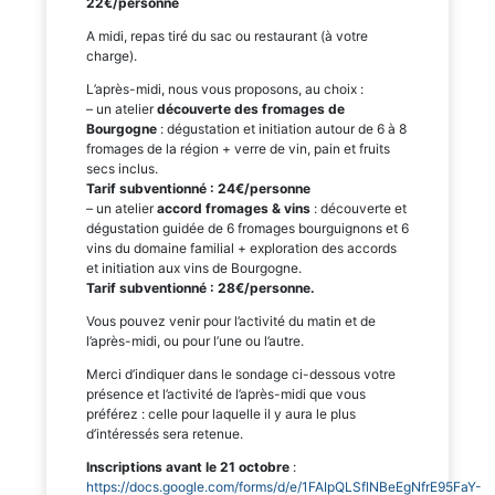
22€/personne
A midi, repas tiré du sac ou restaurant (à votre
charge).
L’après-midi, nous vous proposons, au choix :
– un atelier
découverte des fromages de
Bourgogne
: dégustation et initiation autour de 6 à 8
fromages de la région + verre de vin, pain et fruits
secs inclus.
Tarif subventionné : 24€/personne
– un atelier
accord fromages & vins
: découverte et
dégustation guidée de 6 fromages bourguignons et 6
vins du domaine familial + exploration des accords
et initiation aux vins de Bourgogne.
Tarif subventionné : 28€/personne.
Vous pouvez venir pour l’activité du matin et de
l’après-midi, ou pour l’une ou l’autre.
Merci d’indiquer dans le sondage ci-dessous votre
présence et l’activité de l’après-midi que vous
préférez : celle pour laquelle il y aura le plus
d’intéressés sera retenue.
Inscriptions avant le 21 octobre
:
https://docs.google.com/forms/d/e/1FAIpQLSflNBeEgNfrE95FaY-