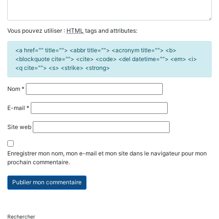
Vous pouvez utiliser :
HTML
tags and attributes:
<a href="" title=""> <abbr title=""> <acronym title=""> <b>
<blockquote cite=""> <cite> <code> <del datetime=""> <em> <i>
<q cite=""> <s> <strike> <strong>
Nom
*
E-mail
*
Site web
Enregistrer mon nom, mon e-mail et mon site dans le navigateur pour mon
prochain commentaire.
Rechercher