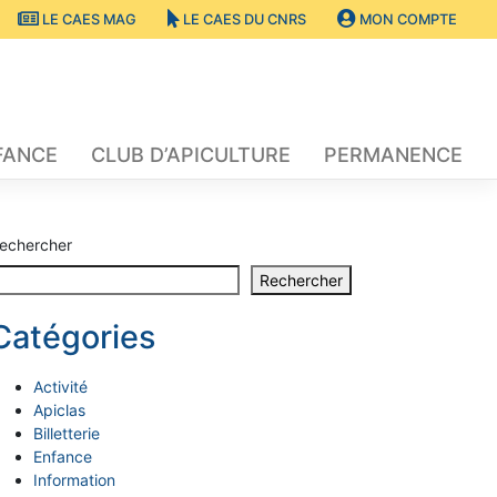
LE CAES MAG
LE CAES DU CNRS
MON COMPTE
FANCE
CLUB D’APICULTURE
PERMANENCE
echercher
Rechercher
Catégories
Activité
Apiclas
Billetterie
Enfance
Information