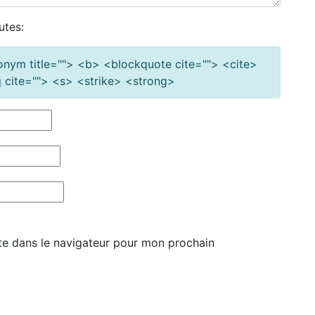
utes:
cronym title=""> <b> <blockquote cite=""> <cite>
cite=""> <s> <strike> <strong>
te dans le navigateur pour mon prochain