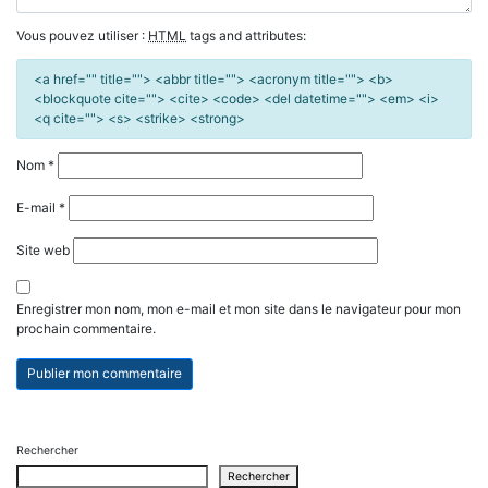
Vous pouvez utiliser :
HTML
tags and attributes:
<a href="" title=""> <abbr title=""> <acronym title=""> <b>
<blockquote cite=""> <cite> <code> <del datetime=""> <em> <i>
<q cite=""> <s> <strike> <strong>
Nom
*
E-mail
*
Site web
Enregistrer mon nom, mon e-mail et mon site dans le navigateur pour mon
prochain commentaire.
Rechercher
Rechercher