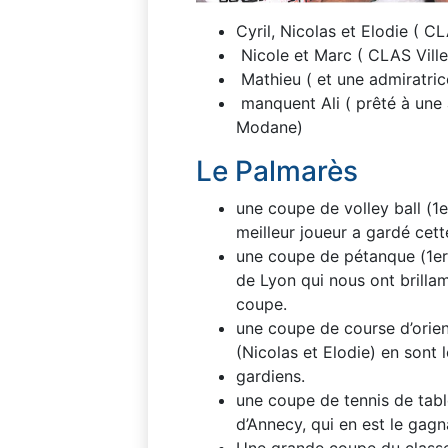
Cyril, Nicolas et Elodie ( 
Nicole et Marc ( CLAS Vill
Mathieu ( et une admiratri
manquent Ali ( prêté à une 
Modane)
Le Palmarès
une coupe de volley ball (1
meilleur joueur a gardé cet
une coupe de pétanque (1er)
de Lyon qui nous ont brilla
coupe.
une coupe de course d’orien
(Nicolas et Elodie) en sont 
gardiens.
une coupe de tennis de tab
d’Annecy, qui en est le gagn
Une grande coupe du classe