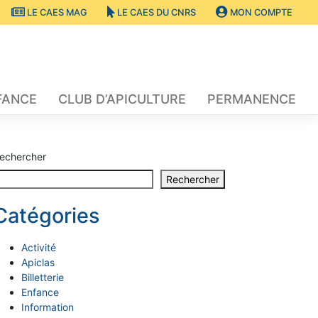
LE CAES MAG
LE CAES DU CNRS
MON COMPTE
FANCE
CLUB D’APICULTURE
PERMANENCE
echercher
Rechercher
Catégories
Activité
Apiclas
Billetterie
Enfance
Information