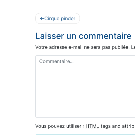
Navigation
Cirque pinder
de
Laisser un commentaire
l’article
Votre adresse e-mail ne sera pas publiée.
L
Vous pouvez utiliser :
HTML
tags and attrib