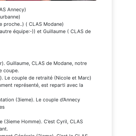
CLAS Annecy)
eurbanne)
ce proche..) ( CLAS Modane)
autre équipe:-)) et Guillaume ( CLAS de
er). Guillaume, CLAS de Modane, notre
te coupe.
. Le couple de retraité (Nicole et Marc)
mment représenté, est reparti avec la
tation (3ieme). Le couple d’Annecy
les
le (3ieme Homme). C’est Cyril, CLAS
ant.
ment Générale (2ieme). C’est le CLAS