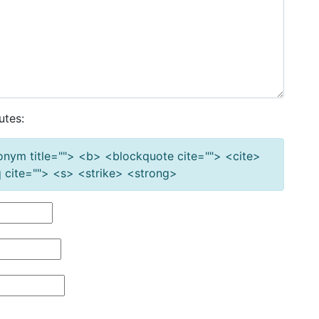
utes:
cronym title=""> <b> <blockquote cite=""> <cite>
cite=""> <s> <strike> <strong>