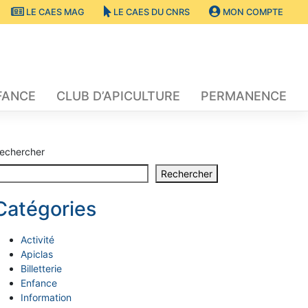
LE CAES MAG
LE CAES DU CNRS
MON COMPTE
FANCE
CLUB D’APICULTURE
PERMANENCE
echercher
Rechercher
Catégories
Activité
Apiclas
Billetterie
Enfance
Information