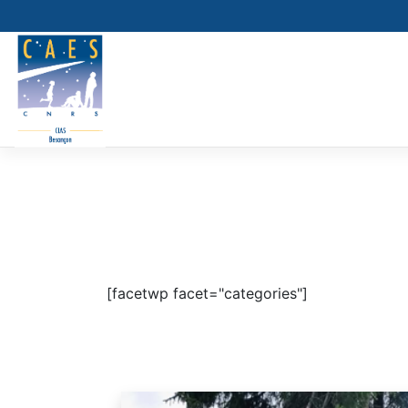
Skip
to
content
[facetwp facet="categories"]