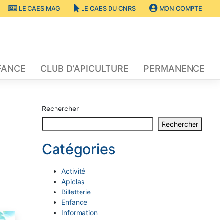
LE CAES MAG
LE CAES DU CNRS
MON COMPTE
FANCE
CLUB D’APICULTURE
PERMANENCE
Rechercher
Rechercher
Catégories
Activité
Apiclas
Billetterie
Enfance
Information