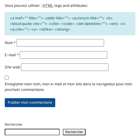
Vous pouvez utiliser :
HTML
tags and attributes:
<a href="" title=""> <abbr title=""> <acronym title=""> <b>
<blockquote cite=""> <cite> <code> <del datetime=""> <em> <i>
<q cite=""> <s> <strike> <strong>
Nom
*
E-mail
*
Site web
Enregistrer mon nom, mon e-mail et mon site dans le navigateur pour mon
prochain commentaire.
Rechercher
Rechercher