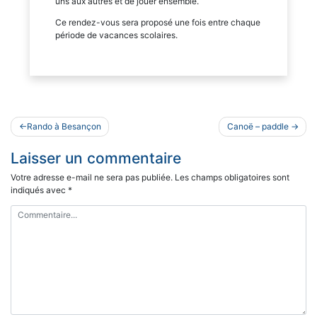
uns aux autres et de jouer ensemble.
Ce rendez-vous sera proposé une fois entre chaque
période de vacances scolaires.
Navigation
Rando à Besançon
Canoë – paddle
de
Laisser un commentaire
l’article
Votre adresse e-mail ne sera pas publiée.
Les champs obligatoires sont
indiqués avec
*