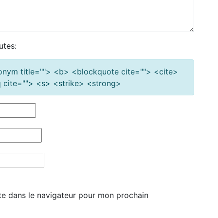
utes:
cronym title=""> <b> <blockquote cite=""> <cite>
cite=""> <s> <strike> <strong>
te dans le navigateur pour mon prochain