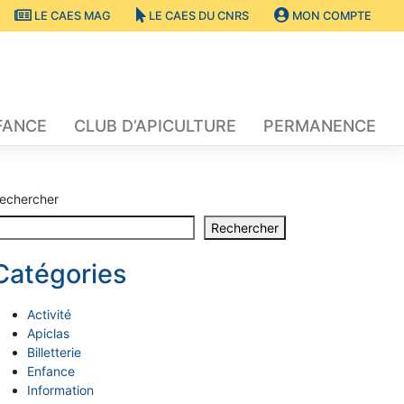
LE CAES MAG
LE CAES DU CNRS
MON COMPTE
FANCE
CLUB D’APICULTURE
PERMANENCE
echercher
Rechercher
Catégories
Activité
Apiclas
Billetterie
Enfance
Information