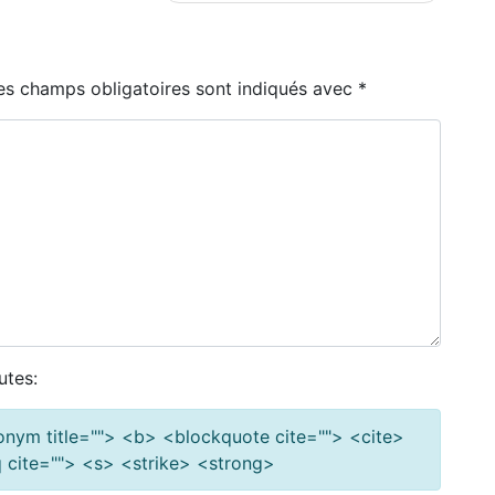
es champs obligatoires sont indiqués avec
*
utes:
cronym title=""> <b> <blockquote cite=""> <cite>
cite=""> <s> <strike> <strong>