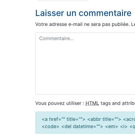
de
Laisser un commentaire
l’article
Votre adresse e-mail ne sera pas publiée.
L
Vous pouvez utiliser :
HTML
tags and attrib
<a href="" title=""> <abbr title=""> <a
<code> <del datetime=""> <em> <i> <q 