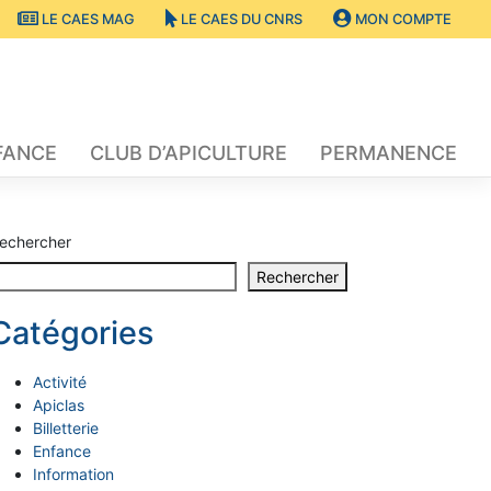
LE CAES MAG
LE CAES DU CNRS
MON COMPTE
FANCE
CLUB D’APICULTURE
PERMANENCE
echercher
Rechercher
Catégories
Activité
Apiclas
Billetterie
Enfance
Information