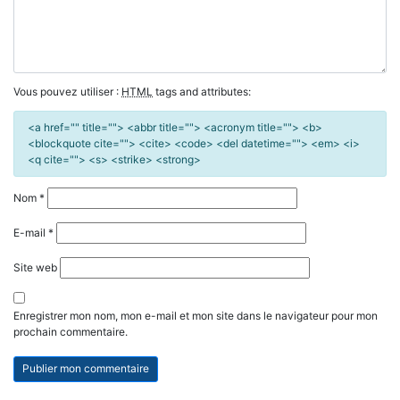
Vous pouvez utiliser :
HTML
tags and attributes:
<a href="" title=""> <abbr title=""> <acronym title=""> <b>
<blockquote cite=""> <cite> <code> <del datetime=""> <em> <i>
<q cite=""> <s> <strike> <strong>
Nom
*
E-mail
*
Site web
Enregistrer mon nom, mon e-mail et mon site dans le navigateur pour mon
prochain commentaire.