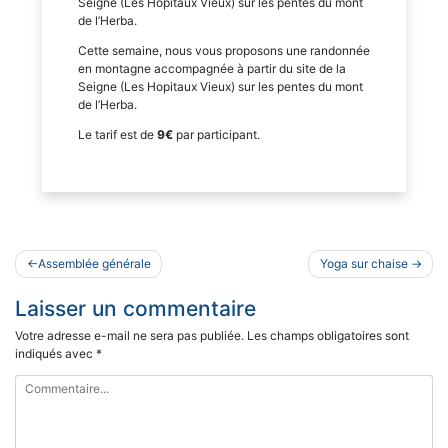
Seigne (Les Hopitaux Vieux) sur les pentes du mont
de l’Herba.
Cette semaine, nous vous proposons une randonnée
en montagne accompagnée à partir du site de la
Seigne (Les Hopitaux Vieux) sur les pentes du mont
de l’Herba.
Le tarif est de
9€
par participant.
Navigation
Assemblée générale
Yoga sur chaise
de
Laisser un commentaire
l’article
Votre adresse e-mail ne sera pas publiée.
Les champs obligatoires sont
indiqués avec
*