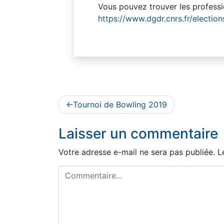
Vous pouvez trouver les professio
https://www.dgdr.cnrs.fr/electio
Navigation
Tournoi de Bowling 2019
de
Laisser un commentaire
l’article
Votre adresse e-mail ne sera pas publiée.
L