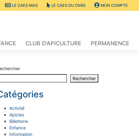
LE CAES MAG
LE CAES DU CNRS
MON COMPTE
FANCE
CLUB D’APICULTURE
PERMANENCE
echercher
Rechercher
Catégories
Activité
Apiclas
Billetterie
Enfance
Information