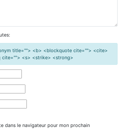
utes:
cronym title=""> <b> <blockquote cite=""> <cite>
cite=""> <s> <strike> <strong>
te dans le navigateur pour mon prochain