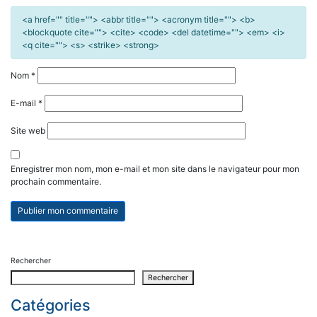
<a href="" title=""> <abbr title=""> <acronym title=""> <b>
<blockquote cite=""> <cite> <code> <del datetime=""> <em> <i>
<q cite=""> <s> <strike> <strong>
Nom
*
E-mail
*
Site web
Enregistrer mon nom, mon e-mail et mon site dans le navigateur pour mon
prochain commentaire.
Rechercher
Rechercher
Catégories