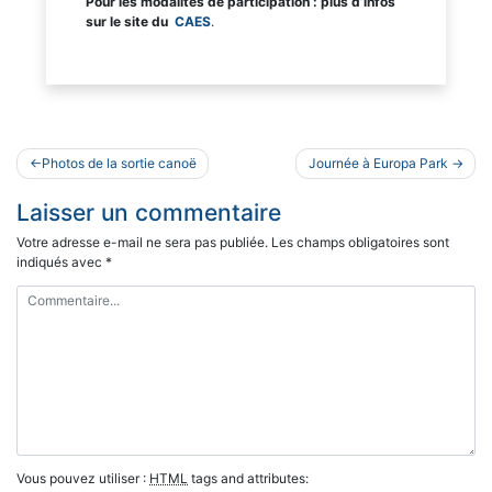
Pour les modalités de participation : plus d’infos
sur le site du
CAES
.
Navigation
Photos de la sortie canoë
Journée à Europa Park
de
Laisser un commentaire
l’article
Votre adresse e-mail ne sera pas publiée.
Les champs obligatoires sont
indiqués avec
*
Vous pouvez utiliser :
HTML
tags and attributes: