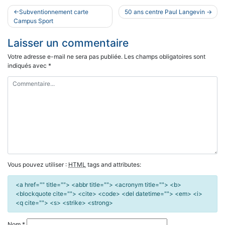
Navigation
Subventionnement carte
50 ans centre Paul Langevin
de
Campus Sport
l’article
Laisser un commentaire
Votre adresse e-mail ne sera pas publiée.
Les champs obligatoires sont
indiqués avec
*
Vous pouvez utiliser :
HTML
tags and attributes:
<a href="" title=""> <abbr title=""> <acronym title=""> <b>
<blockquote cite=""> <cite> <code> <del datetime=""> <em> <i>
<q cite=""> <s> <strike> <strong>
Nom
*