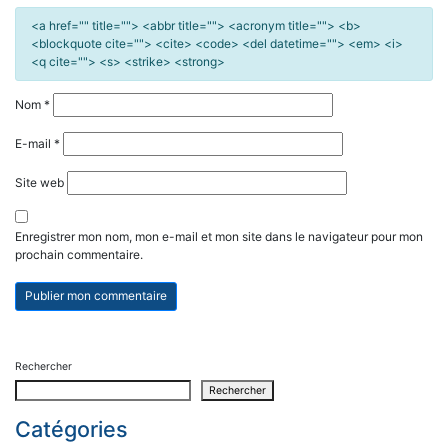
<a href="" title=""> <abbr title=""> <acronym title=""> <b>
<blockquote cite=""> <cite> <code> <del datetime=""> <em> <i>
<q cite=""> <s> <strike> <strong>
Nom
*
E-mail
*
Site web
Enregistrer mon nom, mon e-mail et mon site dans le navigateur pour mon
prochain commentaire.
Rechercher
Rechercher
Catégories